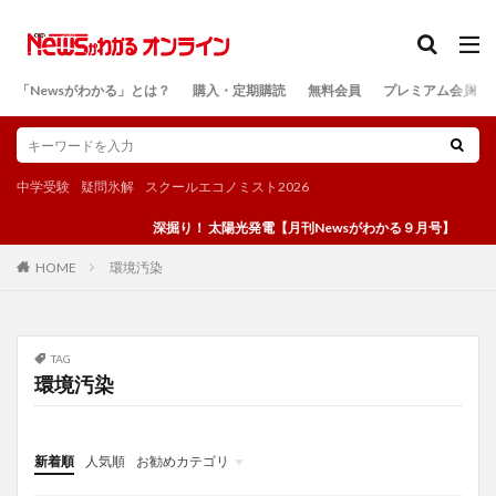
カテゴリー
「Newsがわかる」とは？
購入・定期購読
無料会員
プレミアム会員
検索
中学受験
疑問氷解
スクールエコノミスト2026
深掘り！ 太陽光発電【月刊Newsがわかる９月号】
環境汚染
HOME
TAG
環境汚染
新着順
人気順
お勧めカテゴリ
投稿
学び
マンガ
電子書籍