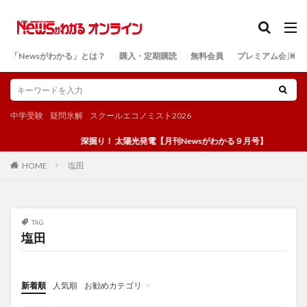
カテゴリー
「Newsがわかる」とは？
購入・定期購読
無料会員
プレミアム会員
検索
中学受験
疑問氷解
スクールエコノミスト2026
深掘り！ 太陽光発電【月刊Newsがわかる９月号】
塩田
HOME
TAG
塩田
新着順
人気順
お勧めカテゴリ
投稿
学び
マンガ
電子書籍