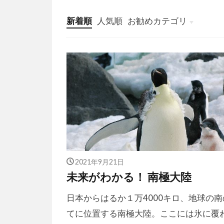
新着順
人気順
お勧めカテゴリ
投稿
学び
マンガ
電子書籍
2021年9月21日
未来がわかる！ 南極大陸
日本からはるか１万4000キロ、地球の南
てに位置する南極大陸。ここには氷に覆