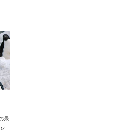
の果
われ