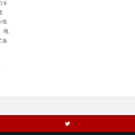
の９
陸
が生
、地
であ