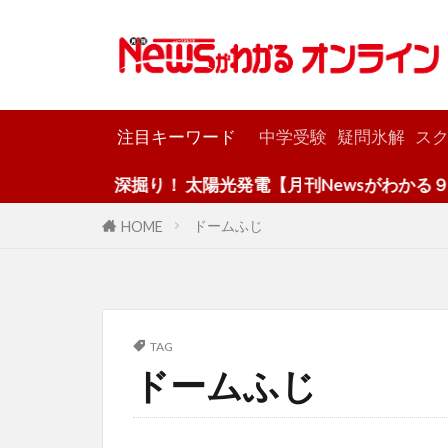
カテゴリー
注目キーワード
中学受験
疑問氷解
スク
深掘り！ 太陽光発電【月刊Newsがわかる９月
ドームふじ
HOME
TAG
ドームふじ