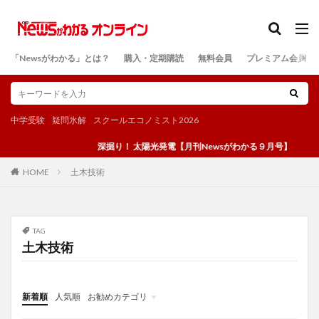
カテゴリー
「Newsがわかる」とは？
購入・定期購読
無料会員
プレミアム会員
検索
中学受験
疑問氷解
スクールエコノミスト2026
深掘り！ 太陽光発電【月刊Newsがわかる９月号】
土木技術
HOME
TAG
土木技術
新着順
人気順
お勧めカテゴリ
投稿
学び
マンガ
電子書籍