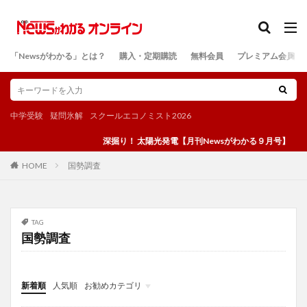
カテゴリー
「Newsがわかる」とは？
購入・定期購読
無料会員
プレミアム会員
検索
中学受験
疑問氷解
スクールエコノミスト2026
深掘り！ 太陽光発電【月刊Newsがわかる９月号】
国勢調査
HOME
TAG
国勢調査
新着順
人気順
お勧めカテゴリ
投稿
学び
マンガ
電子書籍