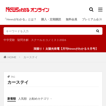
カテゴリー
「Newsがわかる」とは？
購入・定期購読
無料会員
プレミアム会員
検索
中学受験
疑問氷解
スクールエコノミスト2026
深掘り！ 太陽光発電【月刊Newsがわかる９月号】
カーステイ
HOME
TAG
カーステイ
新着順
人気順
お勧めカテゴリ
投稿
学び
マンガ
電子書籍