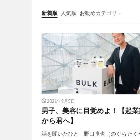
新着順
人気順
お勧めカテゴリ
投稿
学び
マンガ
電子書籍
2021年9月5日
男子、美容に目覚めよ！【起業
から君へ】
話を聞いたひと 野口卓也（のぐち たく