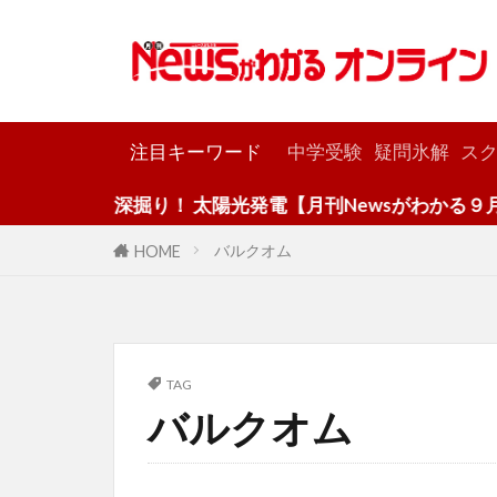
カテゴリー
注目キーワード
中学受験
疑問氷解
スク
深掘り！ 太陽光発電【月刊Newsがわかる９月号
バルクオム
HOME
TAG
バルクオム