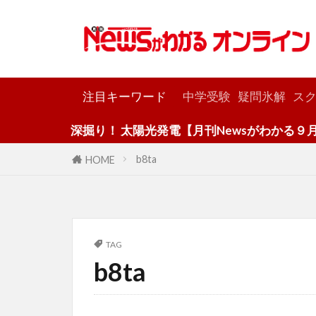
カテゴリー
注目キーワード
中学受験
疑問氷解
スク
深掘り！ 太陽光発電【月刊Newsがわかる９月号
b8ta
HOME
TAG
b8ta