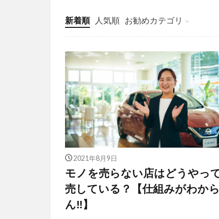
新着順
人気順
お勧めカテゴリ
投稿
学び
マンガ
電子書籍
2021年8月9日
モノを売らない店はどうやっ
売している？【仕組みがわか
ん‼】