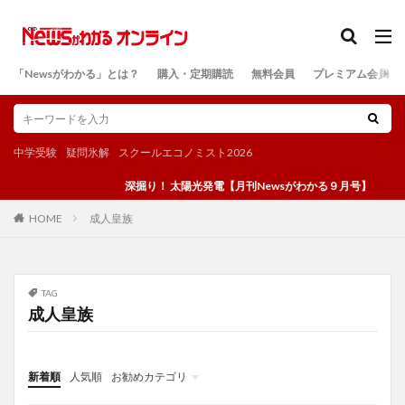
カテゴリー
「Newsがわかる」とは？
購入・定期購読
無料会員
プレミアム会員
検索
中学受験
疑問氷解
スクールエコノミスト2026
深掘り！ 太陽光発電【月刊Newsがわかる９月号】
成人皇族
HOME
TAG
成人皇族
新着順
人気順
お勧めカテゴリ
投稿
学び
マンガ
電子書籍