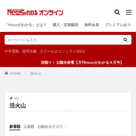
カテゴリー
「Newsがわかる」とは？
購入・定期購読
無料会員
プレミアム会員
検索
中学受験
疑問氷解
スクールエコノミスト2026
深掘り！ 太陽光発電【月刊Newsがわかる９月号】
活火山
HOME
TAG
活火山
新着順
人気順
お勧めカテゴリ
投稿
学び
マンガ
電子書籍