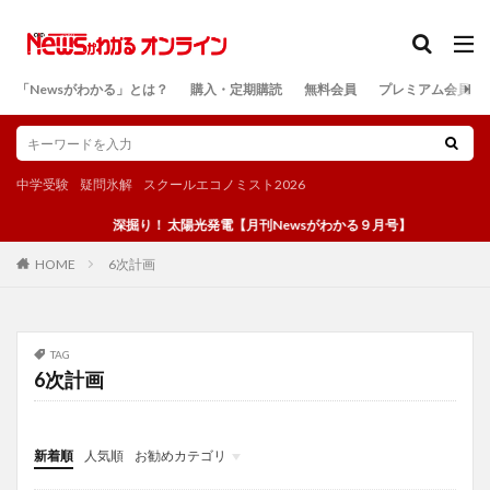
カテゴリー
「Newsがわかる」とは？
購入・定期購読
無料会員
プレミアム会員
検索
中学受験
疑問氷解
スクールエコノミスト2026
深掘り！ 太陽光発電【月刊Newsがわかる９月号】
6次計画
HOME
TAG
6次計画
新着順
人気順
お勧めカテゴリ
投稿
学び
マンガ
電子書籍