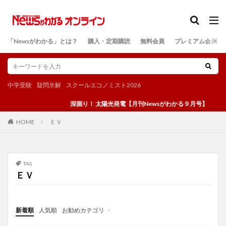
カテゴリー
「Newsがわかる」とは？
購入・定期購読
無料会員
プレミアム会員
検索
中学受験
疑問氷解
スクールエコノミスト2026
深掘り！ 太陽光発電【月刊Newsがわかる９月号】
ＥＶ
HOME
TAG
ＥＶ
新着順
人気順
お勧めカテゴリ
投稿
学び
マンガ
電子書籍