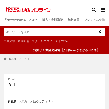
カテゴリー
「Newsがわかる」とは？
購入・定期購読
無料会員
プレミアム会員
検索
中学受験
疑問氷解
スクールエコノミスト2026
深掘り！ 太陽光発電【月刊Newsがわかる９月号】
ＡＩ
HOME
TAG
ＡＩ
新着順
人気順
お勧めカテゴリ
投稿
学び
マンガ
電子書籍