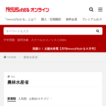
カテゴリー
「Newsがわかる」とは？
購入・定期購読
無料会員
プレミアム会員
検索
中学受験
疑問氷解
スクールエコノミスト2026
深掘り！ 太陽光発電【月刊Newsがわかる９月号】
農林水産省
HOME
TAG
農林水産省
新着順
人気順
お勧めカテゴリ
投稿
学び
マンガ
電子書籍