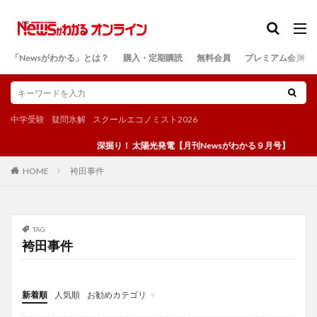
カテゴリー
「Newsがわかる」とは？
購入・定期購読
無料会員
プレミアム会員
検索
中学受験
疑問氷解
スクールエコノミスト2026
深掘り！ 太陽光発電【月刊Newsがわかる９月号】
袴田事件
HOME
TAG
袴田事件
新着順
人気順
お勧めカテゴリ
投稿
学び
マンガ
電子書籍