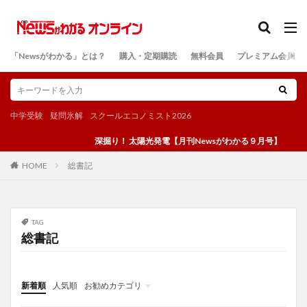
カテゴリー
「Newsがわかる」とは？
購入・定期購読
無料会員
プレミアム会員
検索
中学受験
疑問氷解
スクールエコノミスト2026
深掘り！ 太陽光発電【月刊Newsがわかる９月号】
総書記
HOME
TAG
総書記
新着順
人気順
お勧めカテゴリ
投稿
学び
マンガ
電子書籍