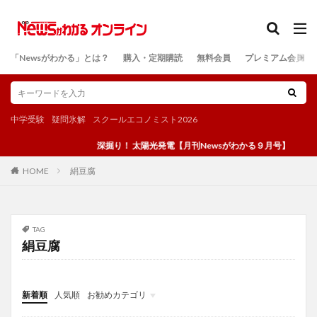
カテゴリー
「Newsがわかる」とは？
購入・定期購読
無料会員
プレミアム会員
検索
中学受験
疑問氷解
スクールエコノミスト2026
深掘り！ 太陽光発電【月刊Newsがわかる９月号】
絹豆腐
HOME
TAG
絹豆腐
新着順
人気順
お勧めカテゴリ
投稿
学び
マンガ
電子書籍