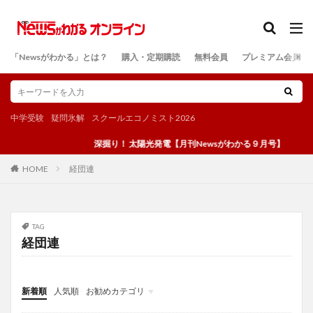
カテゴリー
「Newsがわかる」とは？
購入・定期購読
無料会員
プレミアム会員
検索
中学受験
疑問氷解
スクールエコノミスト2026
深掘り！ 太陽光発電【月刊Newsがわかる９月号】
経団連
HOME
TAG
経団連
新着順
人気順
お勧めカテゴリ
投稿
学び
マンガ
電子書籍