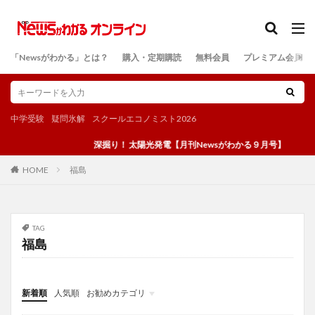
カテゴリー
「Newsがわかる」とは？
購入・定期購読
無料会員
プレミアム会員
検索
中学受験
疑問氷解
スクールエコノミスト2026
深掘り！ 太陽光発電【月刊Newsがわかる９月号】
福島
HOME
TAG
福島
新着順
人気順
お勧めカテゴリ
投稿
学び
マンガ
電子書籍