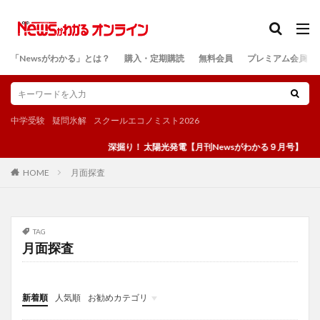
カテゴリー
「Newsがわかる」とは？
購入・定期購読
無料会員
プレミアム会員
検索
中学受験
疑問氷解
スクールエコノミスト2026
深掘り！ 太陽光発電【月刊Newsがわかる９月号】
月面探査
HOME
TAG
月面探査
新着順
人気順
お勧めカテゴリ
投稿
学び
マンガ
電子書籍