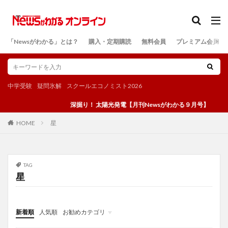
カテゴリー
「Newsがわかる」とは？
購入・定期購読
無料会員
プレミアム会員
検索
中学受験
疑問氷解
スクールエコノミスト2026
深掘り！ 太陽光発電【月刊Newsがわかる９月号】
星
HOME
TAG
星
新着順
人気順
お勧めカテゴリ
投稿
学び
マンガ
電子書籍