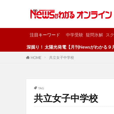
カテゴリー
注目キーワード
中学受験
疑問氷解
スク
深掘り！ 太陽光発電【月刊Newsがわかる９月号
共立女子中学校
HOME
TAG
共立女子中学校