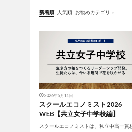
新着順
人気順
お勧めカテゴリ
投稿
学び
マンガ
電子書籍
2026年5月11日
スクールエコノミスト2026
WEB【共立女子中学校編】
スクールエコノミストは、私立中高一貫