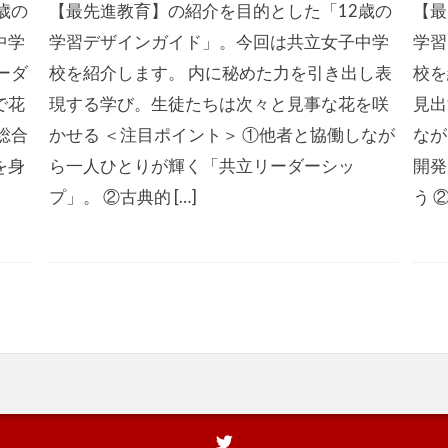
歳の
【最先進教育】の紹介を目的とした「12歳の
【最
中学
学習デザインガイド」。今回は共立女子中学
学習
ーダ
校を紹介します。 内に秘めた力を引き出し表
校を
で花
現する学び。生徒たちは次々と見事な花を咲
見出
総合
かせる ＜注目ポイント＞ ①他者と協働しなが
なが
を身
ら一人ひとりが輝く「共立リーダーシッ
開発
プ」。 ②古典的 […]
う ②