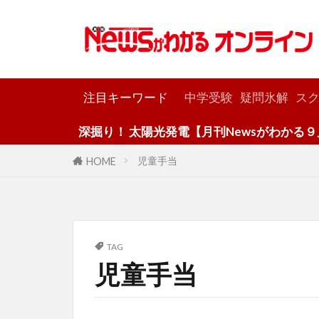
カテゴリー
注目キーワード
中学受験
疑問氷解
スク
深掘り！ 太陽光発電【月刊Newsがわかる９月
児童手当
HOME
TAG
児童手当