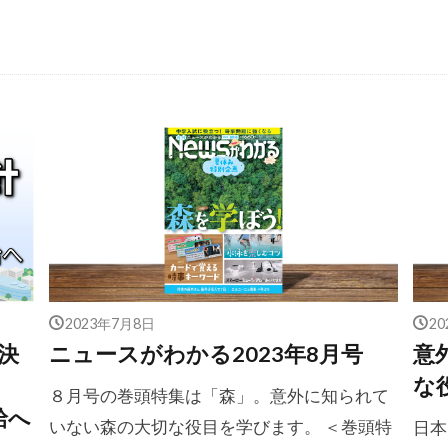
2023年7月8日
2
決
ニュースがわかる2023年8月号
意
な
８月号の巻頭特集は「森」。意外に知られて
給へ
いない森の大切な役目を学びます。 ＜巻頭特
日本