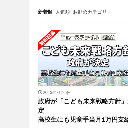
新着順
人気順
お勧めカテゴリ
投稿
学び
マンガ
電子書籍
2023年7月25日
政府が「こども未来戦略方針」
定
高校生にも児童手当月1万円支