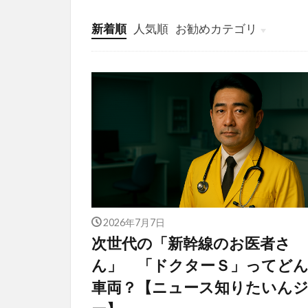
新着順
人気順
お勧めカテゴリ
投稿
学び
マンガ
電子書籍
2026年7月7日
次世代の「新幹線のお医者さ
ん」 「ドクターＳ」ってど
車両？【ニュース知りたいん