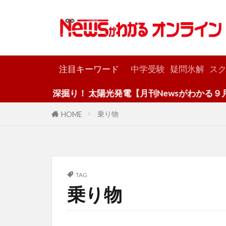
カテゴリー
注目キーワード
中学受験
疑問氷解
スク
深掘り！ 太陽光発電【月刊Newsがわかる９月号
乗り物
HOME
TAG
乗り物