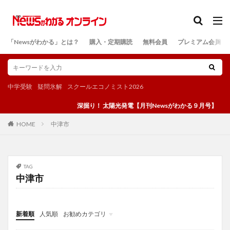
カテゴリー
「Newsがわかる」とは？
購入・定期購読
無料会員
プレミアム会員
検索
中学受験
疑問氷解
スクールエコノミスト2026
深掘り！ 太陽光発電【月刊Newsがわかる９月号】
中津市
HOME
TAG
中津市
新着順
人気順
お勧めカテゴリ
投稿
学び
マンガ
電子書籍