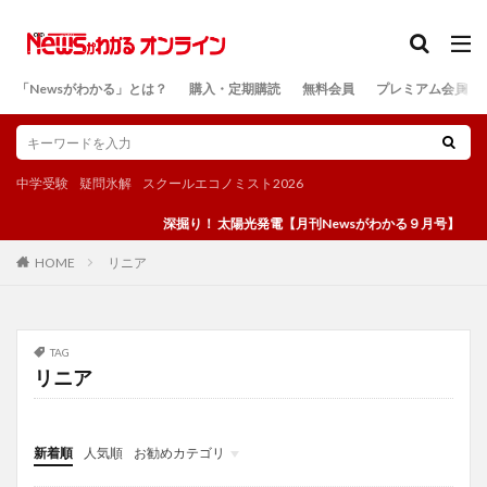
カテゴリー
「Newsがわかる」とは？
購入・定期購読
無料会員
プレミアム会員
検索
中学受験
疑問氷解
スクールエコノミスト2026
深掘り！ 太陽光発電【月刊Newsがわかる９月号】
リニア
HOME
TAG
リニア
新着順
人気順
お勧めカテゴリ
投稿
学び
マンガ
電子書籍