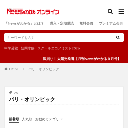
カテゴリー
「Newsがわかる」とは？
購入・定期購読
無料会員
プレミアム会員
検索
中学受験
疑問氷解
スクールエコノミスト2026
深掘り！ 太陽光発電【月刊Newsがわかる９月号】
パリ・オリンピック
HOME
TAG
パリ・オリンピック
新着順
人気順
お勧めカテゴリ
投稿
学び
マンガ
電子書籍