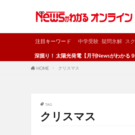
カテゴリー
注目キーワード
中学受験
疑問氷解
スク
深掘り！ 太陽光発電【月刊Newsがわかる９月号
クリスマス
HOME
TAG
クリスマス