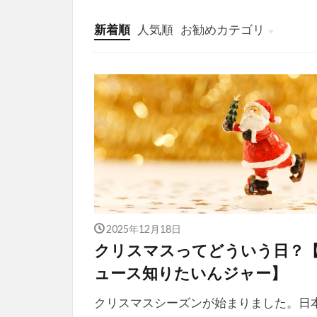
新着順
人気順
お勧めカテゴリ
投稿
学び
マンガ
電子書籍
2025年12月18日
クリスマスってどういう日？
ュース知りたいんジャー】
クリスマスシーズンが始まりました。日