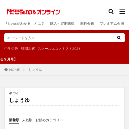
カテゴリー
「Newsがわかる」とは？
購入・定期購読
無料会員
プレミアム会員
検索
中学受験
疑問氷解
スクールエコノミスト2026
る９月号】
しょうゆ
HOME
TAG
しょうゆ
新着順
人気順
お勧めカテゴリ
投稿
学び
マンガ
電子書籍