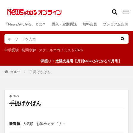
カテゴリー
「Newsがわかる」とは？
購入・定期購読
無料会員
プレミアム会員
検索
中学受験
疑問氷解
スクールエコノミスト2026
深掘り！ 太陽光発電【月刊Newsがわかる９月号】
手提げかばん
HOME
TAG
手提げかばん
新着順
人気順
お勧めカテゴリ
投稿
学び
マンガ
電子書籍