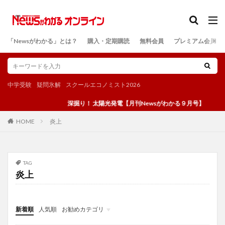
カテゴリー
「Newsがわかる」とは？
購入・定期購読
無料会員
プレミアム会員
検索
中学受験
疑問氷解
スクールエコノミスト2026
深掘り！ 太陽光発電【月刊Newsがわかる９月号】
炎上
HOME
TAG
炎上
新着順
人気順
お勧めカテゴリ
投稿
学び
マンガ
電子書籍