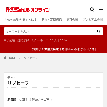
カテゴリー
「Newsがわかる」とは？
購入・定期購読
無料会員
プレミアム会員
検索
中学受験
疑問氷解
スクールエコノミスト2026
深掘り！ 太陽光発電【月刊Newsがわかる９月号】
リブセーフ
HOME
TAG
リブセーフ
新着順
人気順
お勧めカテゴリ
投稿
学び
マンガ
電子書籍