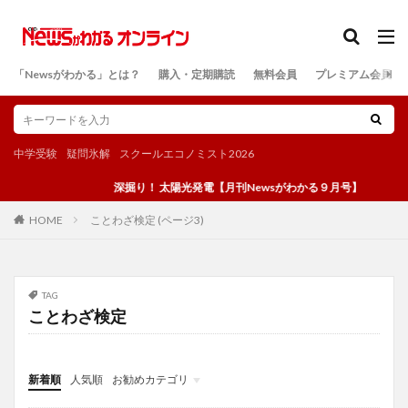
カテゴリー
「Newsがわかる」とは？
購入・定期購読
無料会員
プレミアム会員
検索
中学受験
疑問氷解
スクールエコノミスト2026
深掘り！ 太陽光発電【月刊Newsがわかる９月号】
ことわざ検定 (ページ3)
HOME
TAG
ことわざ検定
新着順
人気順
お勧めカテゴリ
投稿
学び
マンガ
電子書籍