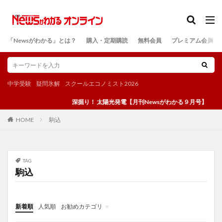
カテゴリー
「Newsがわかる」とは？
購入・定期購読
無料会員
プレミアム会員
検索
中学受験
疑問氷解
スクールエコノミスト2026
深掘り！ 太陽光発電【月刊Newsがわかる９月号】
駒込
HOME
TAG
駒込
新着順
人気順
お勧めカテゴリ
投稿
学び
マンガ
電子書籍