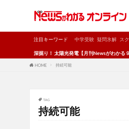
カテゴリー
注目キーワード
中学受験
疑問氷解
スク
深掘り！ 太陽光発電【月刊Newsがわかる９
持続可能
HOME
TAG
持続可能