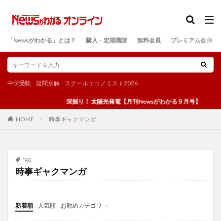
カテゴリー
「Newsがわかる」とは？
購入・定期購読
無料会員
プレミアム会員
検索
中学受験
疑問氷解
スクールエコノミスト2026
深掘り！ 太陽光発電【月刊Newsがわかる９月号】
時事ギャクマンガ
HOME
TAG
時事ギャクマンガ
新着順
人気順
お勧めカテゴリ
投稿
学び
マンガ
電子書籍