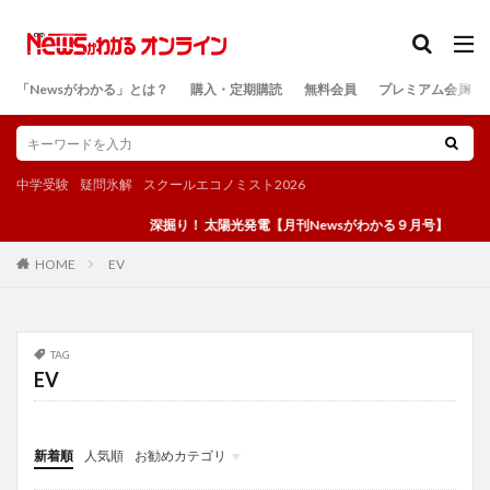
カテゴリー
「Newsがわかる」とは？
購入・定期購読
無料会員
プレミアム会員
検索
中学受験
疑問氷解
スクールエコノミスト2026
深掘り！ 太陽光発電【月刊Newsがわかる９月号】
EV
HOME
TAG
EV
新着順
人気順
お勧めカテゴリ
投稿
学び
マンガ
電子書籍