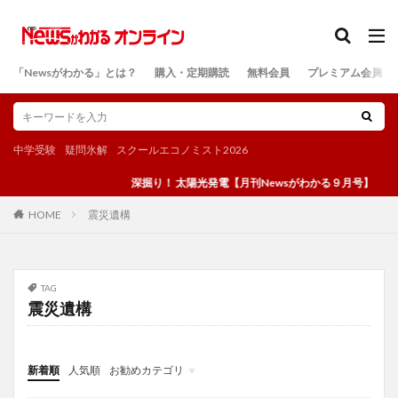
カテゴリー
「Newsがわかる」とは？
購入・定期購読
無料会員
プレミアム会員
検索
中学受験
疑問氷解
スクールエコノミスト2026
深掘り！ 太陽光発電【月刊Newsがわかる９月号】
震災遺構
HOME
TAG
震災遺構
新着順
人気順
お勧めカテゴリ
投稿
学び
マンガ
電子書籍