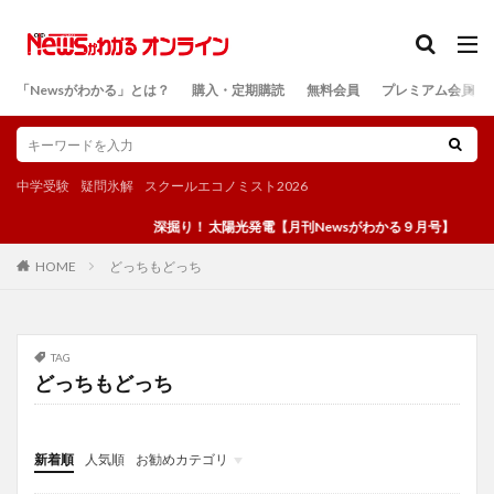
カテゴリー
「Newsがわかる」とは？
購入・定期購読
無料会員
プレミアム会員
検索
中学受験
疑問氷解
スクールエコノミスト2026
深掘り！ 太陽光発電【月刊Newsがわかる９月号】
どっちもどっち
HOME
TAG
どっちもどっち
新着順
人気順
お勧めカテゴリ
投稿
学び
マンガ
電子書籍