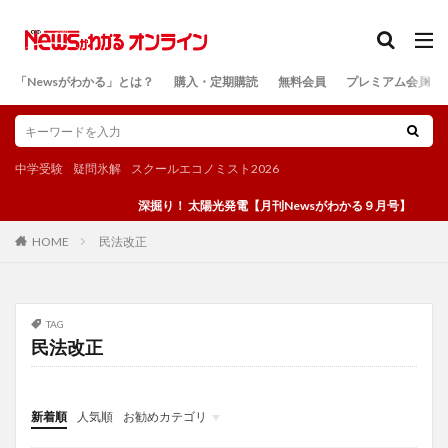
カテゴリー
「Newsがわかる」とは？
購入・定期購読
無料会員
プレミアム会員
検索
中学受験
疑問氷解
スクールエコノミスト2026
深掘り！ 太陽光発電【月刊Newsがわかる９月号】
民法改正
HOME
TAG
民法改正
新着順
人気順
お勧めカテゴリ
投稿
学び
マンガ
電子書籍