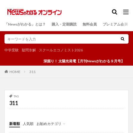
カテゴリー
「Newsがわかる」とは？
購入・定期購読
無料会員
プレミアム会員
検索
中学受験
疑問氷解
スクールエコノミスト2026
深掘り！ 太陽光発電【月刊Newsがわかる９月号】
311
HOME
TAG
311
新着順
人気順
お勧めカテゴリ
投稿
学び
マンガ
電子書籍