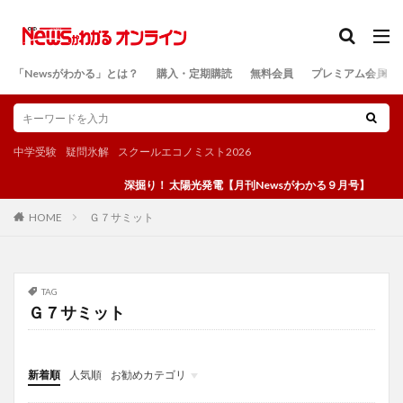
カテゴリー
「Newsがわかる」とは？
購入・定期購読
無料会員
プレミアム会員
検索
中学受験
疑問氷解
スクールエコノミスト2026
深掘り！ 太陽光発電【月刊Newsがわかる９月号】
Ｇ７サミット
HOME
TAG
Ｇ７サミット
新着順
人気順
お勧めカテゴリ
投稿
学び
マンガ
電子書籍