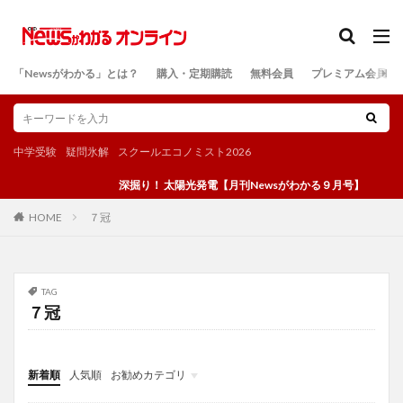
カテゴリー
「Newsがわかる」とは？
購入・定期購読
無料会員
プレミアム会員
検索
中学受験
疑問氷解
スクールエコノミスト2026
深掘り！ 太陽光発電【月刊Newsがわかる９月号】
７冠
HOME
TAG
７冠
新着順
人気順
お勧めカテゴリ
投稿
学び
マンガ
電子書籍