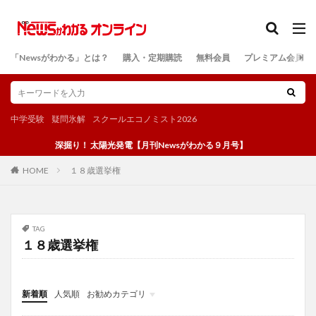
カテゴリー
「Newsがわかる」とは？
購入・定期購読
無料会員
プレミアム会員
検索
中学受験
疑問氷解
スクールエコノミスト2026
深掘り！ 太陽光発電【月刊Newsがわかる９月号】
１８歳選挙権
HOME
TAG
１８歳選挙権
新着順
人気順
お勧めカテゴリ
投稿
学び
マンガ
電子書籍