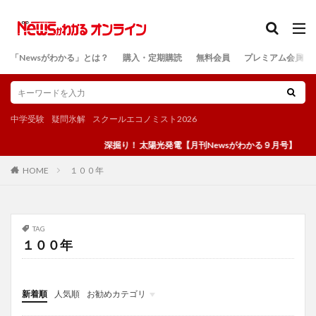
カテゴリー
「Newsがわかる」とは？
購入・定期購読
無料会員
プレミアム会員
検索
中学受験
疑問氷解
スクールエコノミスト2026
深掘り！ 太陽光発電【月刊Newsがわかる９月号】
１００年
HOME
TAG
１００年
新着順
人気順
お勧めカテゴリ
投稿
学び
マンガ
電子書籍