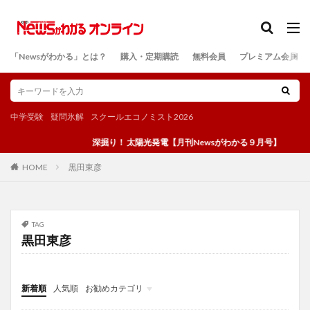
カテゴリー
「Newsがわかる」とは？
購入・定期購読
無料会員
プレミアム会員
検索
中学受験
疑問氷解
スクールエコノミスト2026
深掘り！ 太陽光発電【月刊Newsがわかる９月号】
黒田東彦
HOME
TAG
黒田東彦
新着順
人気順
お勧めカテゴリ
投稿
学び
マンガ
電子書籍