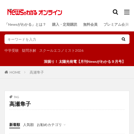
カテゴリー
「Newsがわかる」とは？
購入・定期購読
無料会員
プレミアム会員
検索
中学受験
疑問氷解
スクールエコノミスト2026
深掘り！ 太陽光発電【月刊Newsがわかる９月号】
高瀬隼子
HOME
TAG
高瀬隼子
新着順
人気順
お勧めカテゴリ
投稿
学び
マンガ
電子書籍