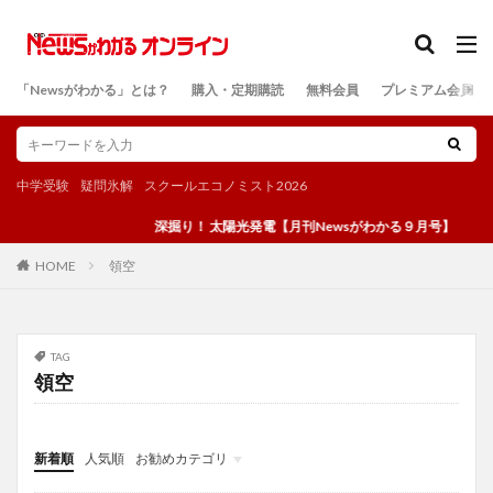
カテゴリー
「Newsがわかる」とは？
購入・定期購読
無料会員
プレミアム会員
検索
中学受験
疑問氷解
スクールエコノミスト2026
深掘り！ 太陽光発電【月刊Newsがわかる９月号】
領空
HOME
TAG
領空
新着順
人気順
お勧めカテゴリ
投稿
学び
マンガ
電子書籍