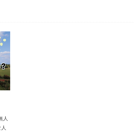
無人
な人