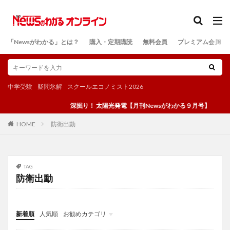
カテゴリー
「Newsがわかる」とは？
購入・定期購読
無料会員
プレミアム会員
検索
中学受験
疑問氷解
スクールエコノミスト2026
深掘り！ 太陽光発電【月刊Newsがわかる９月号】
防衛出動
HOME
TAG
防衛出動
新着順
人気順
お勧めカテゴリ
投稿
学び
マンガ
電子書籍